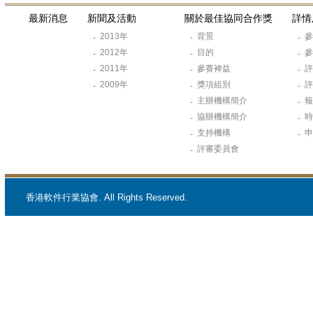
最新消息
新聞及活動
關於最佳協同合作獎
詳情
2013年
背景
-
-
-
2012年
目的
-
-
-
2011年
參賽裨益
-
-
-
2009年
獎項組別
-
-
-
主辦機構簡介
-
-
協辦機構簡介
-
-
支持機構
-
-
評審委員會
-
香港軟件行業協會. All Rights Reserved.